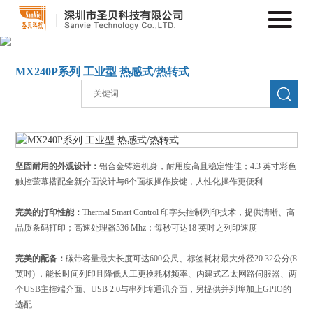
MX240P系列 工业型 热感式/热转式
坚固耐用的外观设计：
铝合金铸造机身，耐用度高且稳定性佳；4.3 英寸彩色
触控萤幕搭配全新介面设计与6个面板操作按键，人性化操作更便利
完美的打印性能：
Thermal Smart Control 印字头控制列印技术，提供清晰、高
品质条码打印；高速处理器536 Mhz；每秒可达18 英吋之列印速度
完美的配备：
碳带容量最大长度可达600公尺、标签耗材最大外径20.32公分(8
英吋) ，能长时间列印且降低人工更换耗材频率、内建式乙太网路伺服器、两
个USB主控端介面、USB 2.0与串列埠通讯介面，另提供并列埠加上GPIO的
选配