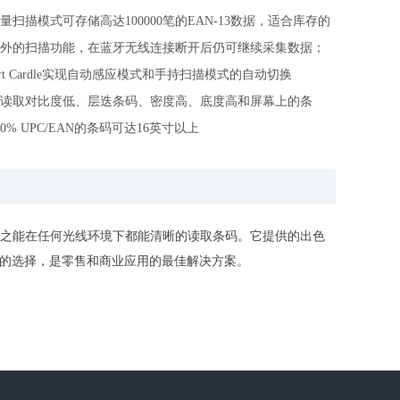
量扫描模式可存储高达100000笔的EAN-13数据，适合库存的
外的扫描功能，在蓝牙无线连接断开后仍可继续采集数据；
rt Cardle实现自动感应模式和手持扫描模式的自动切换
读取对比度低、层迭条码、密度高、底度高和屏幕上的条
% UPC/EAN的条码可达16英寸以上
准器，使之能在任何光线环境下都能清晰的读取条码。它提供的出色
效益的选择，是零售和商业应用的最佳解决方案。